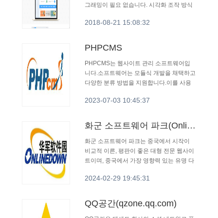
그래밍이 필요 없습니다. 시각화 조작 방식
2018-08-21 15:08:32
PHPCMS
PHPCMS는 웹사이트 관리 소프트웨어입
니다.소프트웨어는 모듈식 개발을 채택하고
다양한 분류 방법을 지원합니다.이를 사용
하면 개인화된 웹 사이트의 설계, 개발 및 유
2023-07-03 10:45:37
지 보수를 쉽게 실현할 수 있습니다.많은 프
로그램 조합을 지원하여 사이트 플랫폼 마
이그레이션을 쉽게 실현할 수 있습니다.또
화군 소프트웨어 파크(Onlinedown.net)
한 다양한 규모의 웹사이트의 요구를 광범
위하게 충족시킬 수 있고 신뢰성이 높으며
화군 소프트웨어 파크는 중국에서 시작이
기사, 다운로드, 사진, 분류 정보, 영상, 쇼핑
비교적 이른, 평판이 좋은 대형 전문 웹사이
몰, 수집 및 재무와 같은 많은 기능을 갖춘
트이며, 중국에서 가장 영향력 있는 유명 다
강력하고 사용하기 쉽고 확장 가능한 우수
운로드 웹사이트 중 하나입니다.
2024-02-29 19:45:31
한 웹사이트 관리 소프트웨어입니다.
QQ공간(qzone.qq.com)