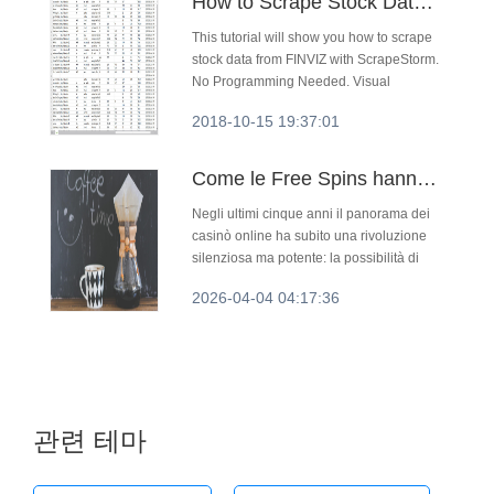
How to Scrape Stock Data from FINVIZ
This tutorial will show you how to scrape
stock data from FINVIZ with ScrapeStorm.
No Programming Needed. Visual
Operation.
2018-10-15 19:37:01
Come le Free Spins hanno trasformato la psicologia del giocatore: storie di prelievi lampo nei casinò moderni
Negli ultimi cinque anni il panorama dei
casinò online ha subito una rivoluzione
silenziosa ma potente: la possibilità di
prelevare le vincite in pochi minuti è
2026-04-04 04:17:36
diventata un vero e proprio punto di svolta
per la fiduc...
관련 테마