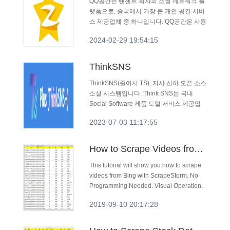
QQ공간은 텐센트 회사의 소셜 네트워크 플
랫폼으로, 중국에서 가장 큰 개인 공간 서비
스 제공업체 중 하나입니다. QQ공간은 사용
자에게 개인 홈페이지를 제공하며, 사용자
2024-02-29 19:54:15
는 홈페이지에서 글, 사진, 음악, 비디오 등
의 내용을 게시하고 친구들과 생활의 순간
들을 공유하며 개인의 매력을 표현할 수 있
ThinkSNS
습니다.
ThinkSNS(줄여서 TS), 지사 산하 오픈 소스
소셜 시스템입니다. Think SNS는 국내
Social Software 제품 토털 서비스 제공업
체 선구자로 나서고 있습니다. 전체 플랫폼
2023-07-03 11:17:55
은 기업에 소셜 시스템, 라이트 블로그 시스
템, SNS 소셜 네트워크 플랫폼 솔루션, 제
품 구축, 무료 소셜 소스 코드 다운로드 및
How to Scrape Videos from Bing
시스템 유지 관리 서비스를 원스톱으로 제
공하여 인터넷 플랫폼 구축 및 소프트웨어
This tutorial will show you how to scrape
개발의 핵심 기반을 마련합니다. ThinkSNS
videos from Bing with ScrapeStorm. No
는 PHP+MySQL 기술 플랫폼, 소셜 코어 +
Programming Needed. Visual Operation.
다중 애플리케이션 + 다중 플러그인 메커니
2019-09-10 20:17:28
즘을 채택합니다.