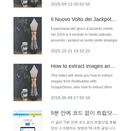
2025-09-13 00:52:50
vasta selezione di slot, ma anche la
garanzia di poter prelevare le pr...
Il Nuovo Volto dei Jackpot: Come le Piattaforme di Casinò Stanno Ridefinendo il 2024
Il panorama del gioco d’azzardo online
nel 2024 si è evoluto in modo radicale,
ponendo i jackpot al centro delle strategie
di crescita. I player cercano non solo la
2025-10-21 19:32:20
possibilità di vincere cifre astronomiche,
ma anche ...
How to extract images and other data from Redbubble with ScrapeStorm
This video will show you how to extract
images from Redbubble with
ScrapeStorm, also how to extract other
data from Redbubble. No Programming
2018-06-08 17:50:34
Needed. Visual Operation.
5분 안에 코드 없이 트립닷컴 호텔 정보 스크랩하는 방법은?
이 글은 "5분 안에 코드 없이 트립닷컴 호텔
정보 스크랩하는 방법은"에 대한 글입니다.