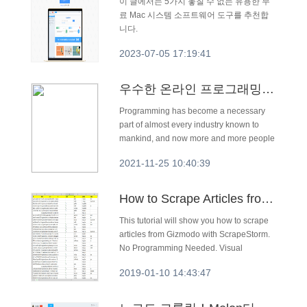
이 글에서는 5가지 놓칠 수 없는 유용한 무
료 Mac 시스템 소프트웨어 도구를 추천합
니다.
2023-07-05 17:19:41
우수한 온라인 프로그래밍 웹사이트
Programming has become a necessary
part of almost every industry known to
mankind, and now more and more people
have begun their programming journey.
2021-11-25 10:40:39
How to Scrape Articles from Gizmodo
This tutorial will show you how to scrape
articles from Gizmodo with ScrapeStorm.
No Programming Needed. Visual
Operation.
2019-01-10 14:43:47