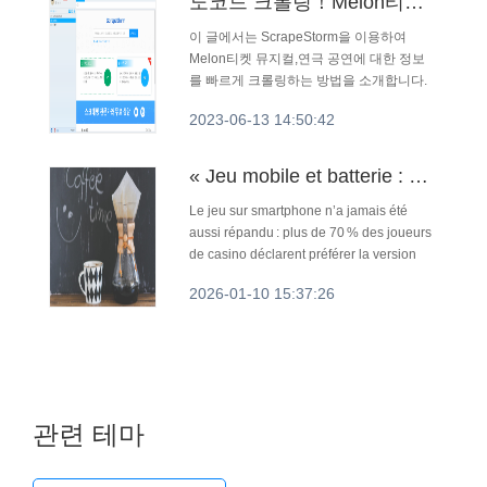
노코드 크롤링！Melon티켓 뮤지컬,연극 공연 정보를 원클릭!￼
이 글에서는 ScrapeStorm을 이용하여
Melon티켓 뮤지컬,연극 공연에 대한 정보
를 빠르게 크롤링하는 방법을 소개합니다.
2023-06-13 14:50:42
« Jeu mobile et batterie : enquête sur les stratégies des casinos en ligne pour maximiser les bonus tout en préservant l’autonomie »
Le jeu sur smartphone n’a jamais été
aussi répandu : plus de 70 % des joueurs
de casino déclarent préférer la version
mobile à la version desktop, et les
2026-01-10 15:37:26
sessions s’allongent chaque année. Cette
popularité crée un nou...
관련 테마