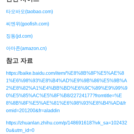
타오바오(taobao.com)
씨엔위(goofish.com)
징동(jd.com)
아마존(amazon.cn)
참고 자료
https://baike.baidu.com/item/%E8%8B%8F%E5%AE%8
1%E6%98%93%E8%B4%AD%E9%9B%86%E5%9B%A
2%E8%82%A1%E4%BB%BD%E6%9C%89%E9%99%9
0%E5%85%AC%E5%8F%B8/22724177?fromtitle=%E
8%8B%8F%E5%AE%81%E6%98%93%E8%B4%AD&fr
omid=201200&fr=aladdin
https://zhuanlan.zhihu.com/p/148691618?ivk_sa=102432
0u&utm_id=0