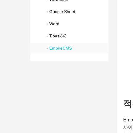
Google Sheet
Word
Tipask￼
EmpireCMS
적
Em
사이