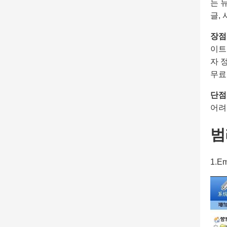
는 
글,
장점
이트
자 
무료
단점
어려
범
1.