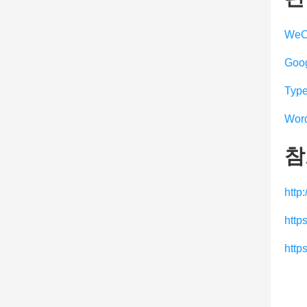
WeC
Goog
Typ
Wor
참
http
htt
http