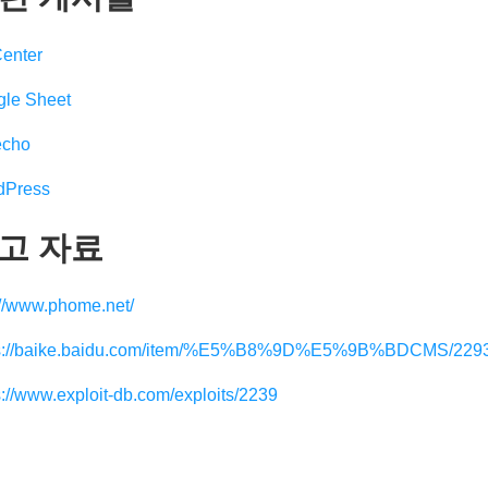
enter
le Sheet
echo
dPress
고 자료
://www.phome.net/
ps://baike.baidu.com/item/%E5%B8%9D%E5%9B%BDCMS/2293
s://www.exploit-db.com/exploits/2239