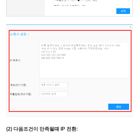
(2) 다음
조건이 만족될떄
IP
전환
: